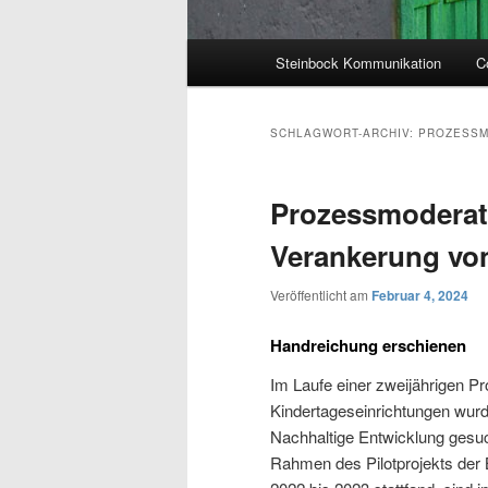
Hauptmenü
Steinbock Kommunikation
C
SCHLAGWORT-ARCHIV:
PROZESSM
Prozessmoderati
Verankerung von
Veröffentlicht am
Februar 4, 2024
Handreichung erschienen
Im Laufe einer zweijährigen 
Kindertageseinrichtungen wurd
Nachhaltige Entwicklung gesuc
Rahmen des Pilotprojekts der