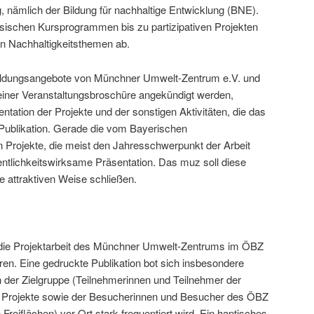
, nämlich der Bildung für nachhaltige Entwicklung (BNE).
sischen Kursprogrammen bis zu partizipativen Projekten
an Nachhaltigkeitsthemen ab.
ildungsangebote von Münchner Umwelt-Zentrum e.V. und
einer Veranstaltungsbroschüre angekündigt werden,
äsentation der Projekte und der sonstigen Aktivitäten, die das
Publikation. Gerade die vom Bayerischen
 Projekte, die meist den Jahresschwerpunkt der Arbeit
entlichkeitswirksame Präsentation. Das muz soll diese
pe attraktiven Weise schließen.
 die Projektarbeit des Münchner Umwelt-Zentrums im ÖBZ
ren. Eine gedruckte Publikation bot sich insbesondere
der Zielgruppe (Teilnehmerinnen und Teilnehmer der
d Projekte sowie der Besucherinnen und Besucher des ÖBZ
 Freiflächen) vor Ort stark frequentiert wird. Ein haptisches