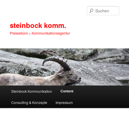
Zum
primären
Such
Inhalt
springen
steinbock komm.
Pressebüro + Kommunikationsagentur
Hauptmenü
Content
Steinbock Kommunikation
Consulting & Konzepte
Impressum