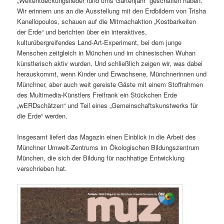
„Weltentdeckungslieder rund ums Gartenjahr“ geschaffen haben.
Wir erinnern uns an die Ausstellung mit den Erdbildern von Trisha
Kanellopoulos, schauen auf die Mitmachaktion „Kostbarkeiten
der Erde“ und berichten über ein interaktives,
kulturübergreifendes Land-Art-Experiment, bei dem junge
Menschen zeitgleich in München und im chinesischen Wuhan
künstlerisch aktiv wurden. Und schließlich zeigen wir, was dabei
herauskommt, wenn Kinder und Erwachsene, Münchnerinnen und
Münchner, aber auch weit gereiste Gäste mit einem Stoffrahmen
des Multimedia-Künstlers Freifrank ein Stückchen Erde
„wERDschätzen“ und Teil eines „Gemeinschaftskunstwerks für
die Erde“ werden.
Insgesamt liefert das Magazin einen Einblick in die Arbeit des
Münchner Umwelt-Zentrums im Ökologischen Bildungszentrum
München, die sich der Bildung für nachhatige Entwicklung
verschrieben hat.