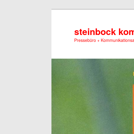
Zum
primären
Inhalt
steinbock ko
springen
Pressebüro + Kommunikations