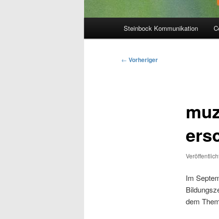
Hauptmenü
Steinbock Kommunikation
C
Beitragsnavigation
←
Vorheriger
muz
ers
Veröffentlic
Im Septem
Bildungsz
dem Them