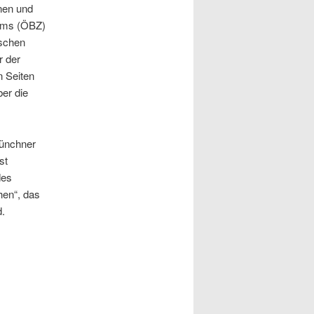
nnen und
ums (ÖBZ)
ischen
r der
n Seiten
er die
Münchner
st
des
hen“, das
.