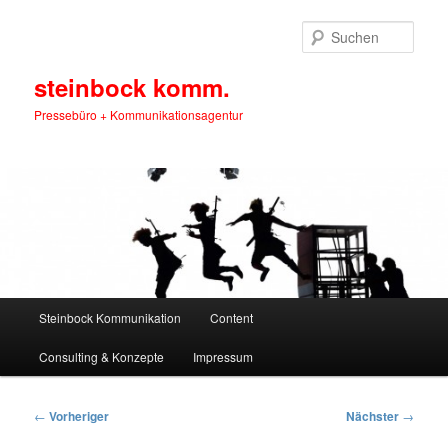
Zum
primären
Such
Inhalt
springen
steinbock komm.
Pressebüro + Kommunikationsagentur
Hauptmenü
Steinbock Kommunikation
Content
Consulting & Konzepte
Impressum
Beitragsnavigation
←
Vorheriger
Nächster
→