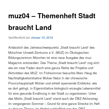
muz04 – Themenheft Stadt
braucht Land
Veröffentlicht am
Januar 10, 2018
Anlässlich des Jahresschwerpunkts „Stadt braucht Land“ des
Münchner Umwelt-Zentrums e.V. (MUZ) im Ökologischen
Bildungszentrum München ist eine neue Ausgabe des muz-
Magazins entstanden. Das Thema „Stadt braucht Land“ zog sich
wie ein roter Faden durch eine ganze Reihe der Projekte und
Aktivitäten des MUZ: Im Frühsommer besuchte Marc Haug die
Nachhaltigkeitsinitiative Wuhan Natur in der chinesische
Provinzhauptstadt Wuhan und erhielt spannende Einblicke, wie
es dort gelingt, in Eigeninitiative biologisch erzeugte Lebensmittel
für eine gesunde Ernährung in der Stadt zu organisieren. Unter
das Motto „Stadt braucht Land“ stand auch der ÖBZ-Aktionstag
im vergangenen Sommer – Grund für eine ganze Strecke im Heft
zu diesem Thema. Im Herbst schließlich war das ÖBZ