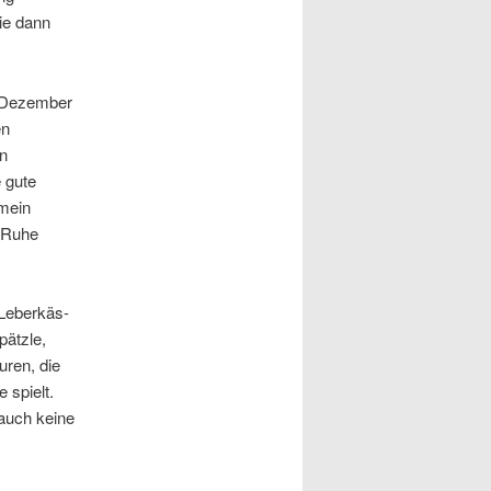
die dann
m Dezember
en
en
 gute
 mein
n Ruhe
 Leberkäs-
ätzle,
uren, die
 spielt.
auch keine