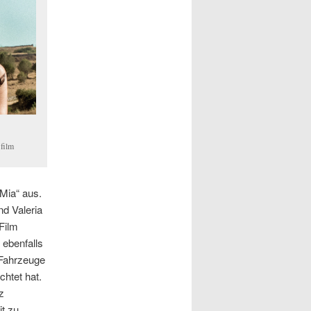
film
Mia“ aus.
nd Valeria
Film
ebenfalls
 Fahrzeuge
chtet hat.
z
t zu