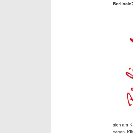
Berlinale
sich am K
geben. Kli