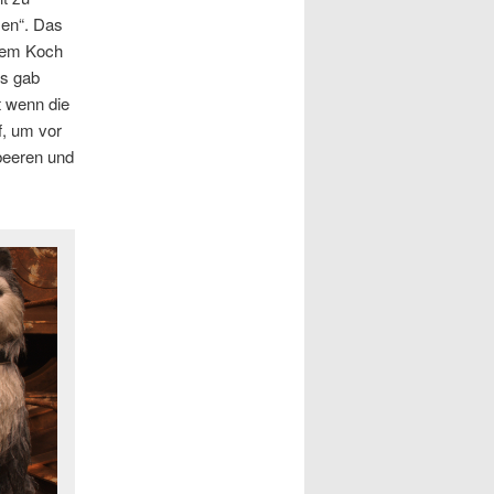
men“. Das
 dem Koch
Es gab
t wenn die
f, um vor
dbeeren und