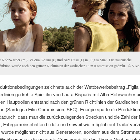
 Rohrwacher (m.), Valeria Golino (r.) und Sara Casu (l.) in „Figlia Mia“. Die italienische
duktion wurde nach den grünen Richtlinien der sardischen Film Kommission gedreht. © Vivo 
duktionsbedingungen zeichnete auch der Wettbewerbsbeitrag „Figlia 
rdinien gedrehte Spielfilm von Laura Bispuris mit Alba Rohrwacher u
den Hauptrollen entstand nach den grünen Richtlinien der Sardischen 
n (Sardegna Film Commission, SFC). Energie sparte die Produktion 
 dadurch, dass man die zurückzulegenden Strecken und die Zahl der
lt, Fahrgemeinschaften bildete und soweit wie möglich auf Trailer verzi
 wurde möglichst nicht aus Generatoren, sondern aus dem Stromnet
Wichtig war es, die gesamte Crew vorab für das Thema Nachhaltigkei