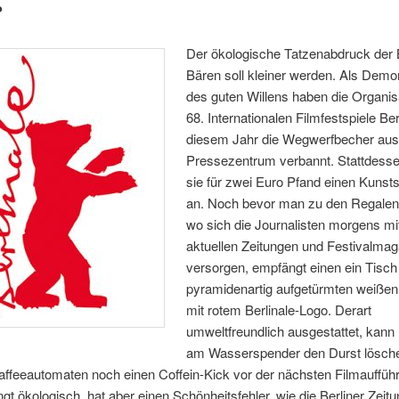
?
Der ökologische Tatzenabdruck der B
Bären soll kleiner werden. Als Demo
des guten Willens haben die Organis
68. Internationalen Filmfestspiele Berl
diesem Jahr die Wegwerfbecher au
Pressezentrum verbannt. Stattdesse
sie für zwei Euro Pfand einen Kunsts
an. Noch bevor man zu den Regale
wo sich die Journalisten morgens mi
aktuellen Zeitungen und Festivalma
versorgen, empfängt einen ein Tisch
pyramidenartig aufgetürmten weiße
mit rotem Berlinale-Logo. Derart
umweltfreundlich ausgestattet, kann
am Wasserspender den Durst lösch
affeeautomaten noch einen Coffein-Kick vor der nächsten Filmauffüh
ngt ökologisch, hat aber einen Schönheitsfehler, wie die Berliner Zeit