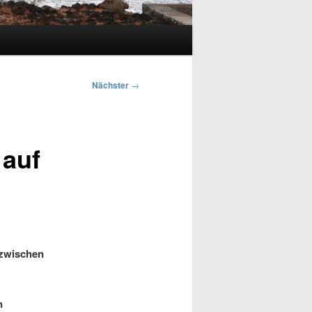
Nächster
→
 auf
inzwischen
n