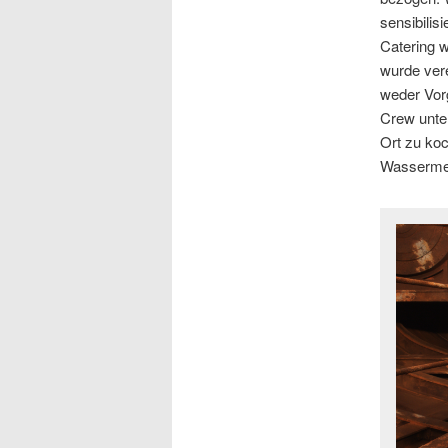
sensibili
Catering w
wurde vere
weder Vorg
Crew unter
Ort zu koc
Wassermel