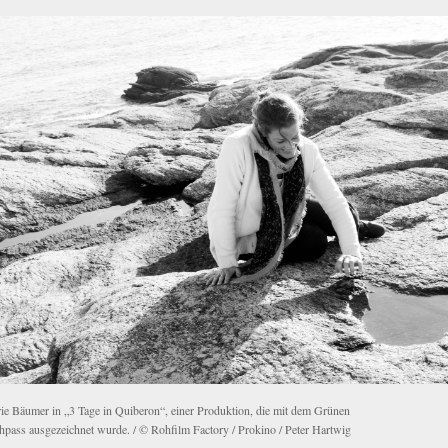
ie Bäumer in „3 Tage in Quiberon“, einer Produktion, die mit dem Grünen
hpass ausgezeichnet wurde. / © Rohfilm Factory / Prokino / Peter Hartwig