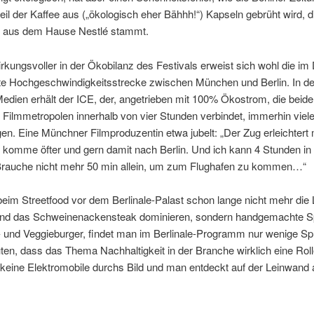
eil der Kaffee aus („ökologisch eher Bähhh!“) Kapseln gebrüht wird, 
 aus dem Hause Nestlé stammt.
irkungsvoller in der Ökobilanz des Festivals erweist sich wohl die i
te Hochgeschwindigkeitsstrecke zwischen München und Berlin. In d
edien erhält der ICE, der, angetrieben mit 100% Ökostrom, die beid
Filmmetropolen innerhalb von vier Stunden verbindet, immerhin viele
n. Eine Münchner Filmproduzentin etwa jubelt: „Der Zug erleichtert
 komme öfter und gern damit nach Berlin. Und ich kann 4 Stunden i
 Brauche nicht mehr 50 min allein, um zum Flughafen zu kommen…“
im Streetfood vor dem Berlinale-Palast schon lange nicht mehr die
d das Schweinenackensteak dominieren, sondern handgemachte Sp
- und Veggieburger, findet man im Berlinale-Programm nur wenige Sp
ten, dass das Thema Nachhaltigkeit in der Branche wirklich eine Rolle
keine Elektromobile durchs Bild und man entdeckt auf der Leinwand 
.