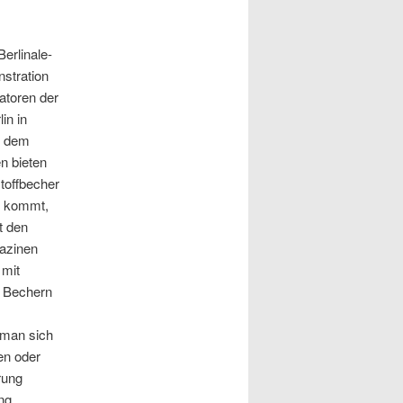
erlinale-
nstration
atoren der
in in
s dem
n bieten
toffbecher
n kommt,
t den
gazinen
 mit
n Bechern
 man sich
en oder
rung
ung