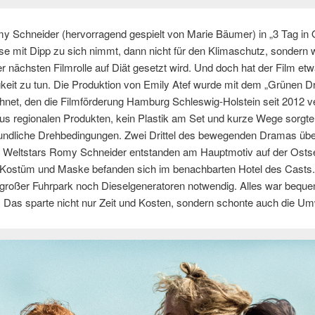
 Schneider (hervorragend gespielt von Marie Bäumer) in „3 Tag in 
 mit Dipp zu sich nimmt, dann nicht für den Klimaschutz, sondern w
r nächsten Filmrolle auf Diät gesetzt wird. Und doch hat der Film etw
keit zu tun. Die Produktion von Emily Atef wurde mit dem „Grünen 
net, den die Filmförderung Hamburg Schleswig-Holstein seit 2012 ve
us regionalen Produkten, kein Plastik am Set und kurze Wege sorgte
undliche Drehbedingungen. Zwei Drittel des bewegenden Dramas übe
 Weltstars Romy Schneider entstanden am Hauptmotiv auf der Osts
Kostüm und Maske befanden sich im benachbarten Hotel des Casts
 großer Fuhrpark noch Dieselgeneratoren notwendig. Alles war bequ
. Das sparte nicht nur Zeit und Kosten, sondern schonte auch die Um