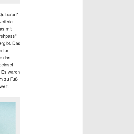
Quiberon“
eil sie
as mit
Drehpass“
rgibt. Das
n für
r das
eeinsel
. Es waren
em zu Fuß
welt.