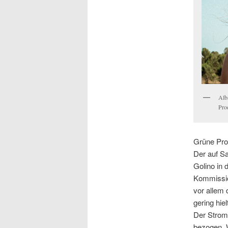
Alba
Pro
Grüne Pro
Der auf Sa
Golino in 
Kommissio
vor allem
gering hie
Der Strom
bezogen. 