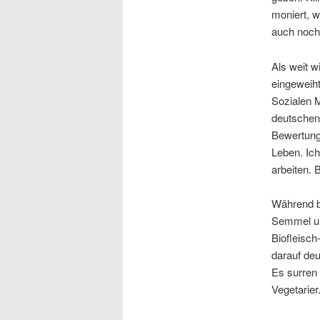
moniert, w
auch noch
Als weit w
eingeweih
Sozialen M
deutschen 
Bewertunge
Leben. Ich
arbeiten.
Während be
Semmel un
Biofleisch
darauf deu
Es surren 
Vegetarier