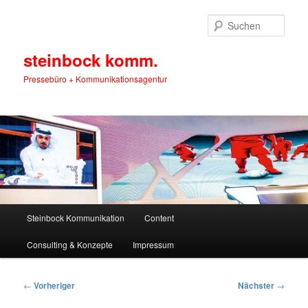
Zum
primären
Such
Inhalt
springen
steinbock komm.
Pressebüro + Kommunikationsagentur
Hauptmenü
Steinbock Kommunikation
Content
Consulting & Konzepte
Impressum
Beitragsnavigation
←
Vorheriger
Nächster
→