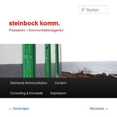
Zum
primären
Such
Inhalt
springen
steinbock komm.
Pressebüro + Kommunikationsagentur
Hauptmenü
Steinbock Kommunikation
Content
Consulting & Konzepte
Impressum
Bilder-
← Vorheriges
Nächstes →
Navigation