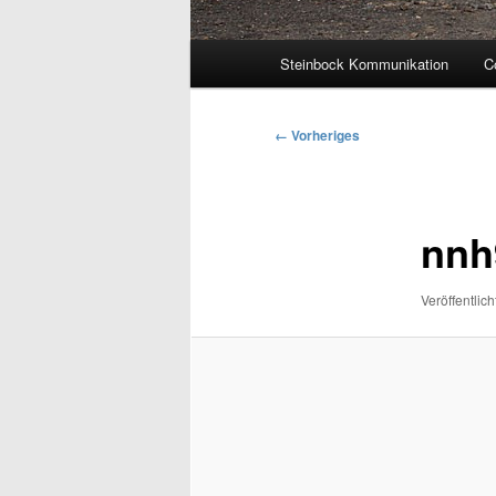
Hauptmenü
Steinbock Kommunikation
C
Bilder-
← Vorheriges
Navigation
nnh
Veröffentlich