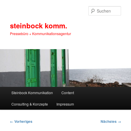
Zum
primären
Such
Inhalt
springen
steinbock komm.
Pressebüro + Kommunikationsagentur
Hauptmenü
Steinbock Kommunikation
Content
Consulting & Konzepte
Impressum
Bilder-
← Vorheriges
Nächstes →
Navigation