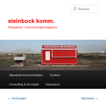
Zum
primären
Such
Inhalt
springen
steinbock komm.
Pressebüro + Kommunikationsagentur
Hauptmenü
Steinbock Kommunikation
Content
Consulting & Konzepte
Impressum
Bilder-
← Vorheriges
Nächstes →
Navigation