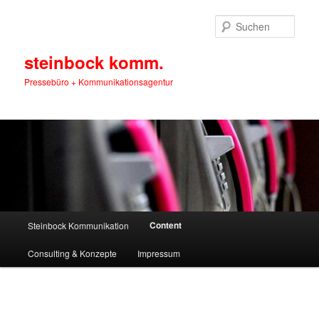
Zum
primären
Such
Inhalt
springen
steinbock komm.
Pressebüro + Kommunikationsagentur
Hauptmenü
Content
Steinbock Kommunikation
Consulting & Konzepte
Impressum